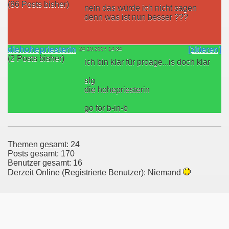
(86 Posts bisher)
nein das würde ich nicht sagen
denn was ist nun besser ???
diehohepriesterin
[zitieren]
24.10.2007 14:34
(2 Posts bisher)
ich bin klar für proage...is doch klar
slg
die hohepriesterin
go for b-in-b
Themen gesamt: 24
Posts gesamt: 170
Benutzer gesamt: 16
Derzeit Online (Registrierte Benutzer): Niemand