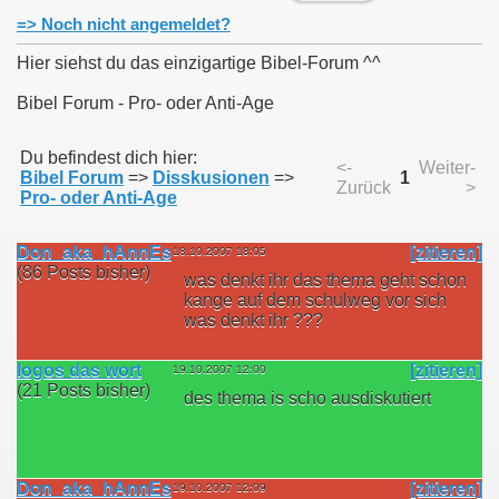
=> Noch nicht angemeldet?
Hier siehst du das einzigartige Bibel-Forum ^^
Bibel Forum - Pro- oder Anti-Age
Du befindest dich hier:
<-
Weiter-
Bibel Forum
=>
Disskusionen
=>
1
Zurück
>
Pro- oder Anti-Age
Don_aka_hAnnEs
[zitieren]
18.10.2007 18:05
(86 Posts bisher)
was denkt ihr das thema geht schon
kange auf dem schulweg vor sich
was denkt ihr ???
logos das wort
[zitieren]
19.10.2007 12:00
(21 Posts bisher)
des thema is scho ausdiskutiert
Don_aka_hAnnEs
[zitieren]
19.10.2007 12:09