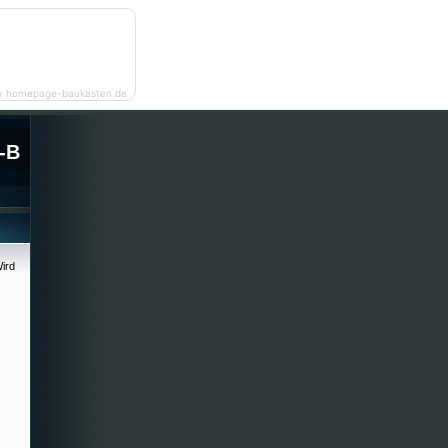
y homepage-baukasten.de
-B
ird