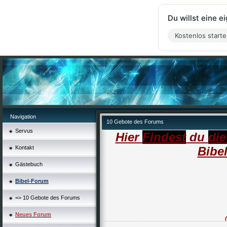
Du willst eine 
Kostenlos start
Navigation
10 Gebote des Forums
Servus
Hier
Findest
du
di
Kontakt
Bibel
Gästebuch
Bibel-Forum
=> 10 Gebote des Forums
Neues Forum
(