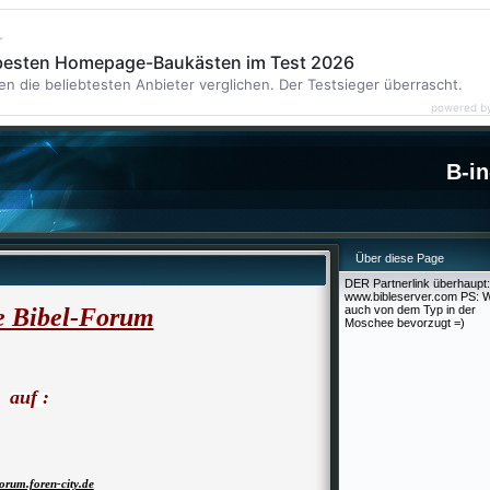
r
 besten Homepage-Baukästen im Test 2026
en die beliebtesten Anbieter verglichen. Der Testsieger überrascht.
powered b
B-in
Über diese Page
DER Partnerlink überhaupt:
www.bibleserver.com PS: W
e Bibel-Forum
auch von dem Typ in der
Moschee bevorzugt =)
auf :
forum.foren-city.de