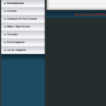
Grundwissen
Gründer
Es waren schon 18468 Besuc
Zwieback für Neu-Guinäa
Bilder / Bibel-Screen
Schoafen
Ehrenmitglieder
nur für mitglieder