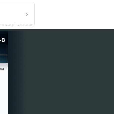
y homepage-baukasten.de
-B
ird