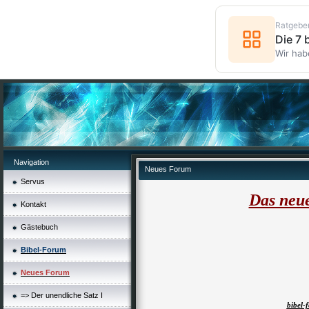
Ratgebe
Die 7
Wir hab
Navigation
Neues Forum
Servus
Das neu
Kontakt
Gästebuch
Bibel-Forum
Neues Forum
=> Der unendliche Satz I
bibel-