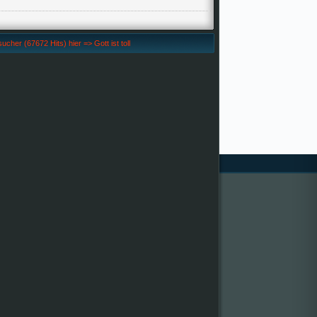
her (67672 Hits) hier => Gott ist toll