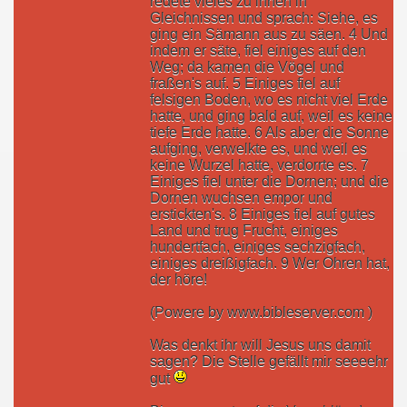
redete vieles zu ihnen in
Gleichnissen und sprach: Siehe, es
ging ein Sämann aus zu säen. 4 Und
indem er säte, fiel einiges auf den
Weg; da kamen die Vögel und
fraßen's auf. 5 Einiges fiel auf
felsigen Boden, wo es nicht viel Erde
hatte, und ging bald auf, weil es keine
tiefe Erde hatte. 6 Als aber die Sonne
aufging, verwelkte es, und weil es
keine Wurzel hatte, verdorrte es. 7
Einiges fiel unter die Dornen; und die
Dornen wuchsen empor und
erstickten's. 8 Einiges fiel auf gutes
Land und trug Frucht, einiges
hundertfach, einiges sechzigfach,
einiges dreißigfach. 9 Wer Ohren hat,
der höre!
(Powere by www.bibleserver.com )
Was denkt ihr will Jesus uns damit
sagen? Die Stelle gefällt mir seeeehr
gut