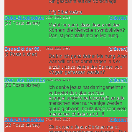
Bin gespannt auf die Vorschläge!
Mfg Bibelmeista
Duke-Bibelmeista
[zitieren]
25.04.2007 15:13
(23 Posts bisher)
Meint ihr auch, dass Jesus mit den
Körnern die Menschen symbolisiert?
Das ist jedenfalls meine Meinung...
Benedikt der 88.
[zitieren]
25.04.2007 17:51
(6 Posts bisher)
Da bin ich ganz deiner Meinung. Aber
was will er uns damit sagen, als er
erzählt, dass einige der Samen von
Vögeln gefressen werden?
Don_aka_hAnnEs
[zitieren]
26.04.2007 11:18
(86 Posts bisher)
ich denke jesus hat damit gemeint er
verbreitet den glauben/das
evangelium(=frohe botschaft) an alle
menschen aber nur wenige werden
gläubig obwohl heutzutage sehr viele
menschen christen sind !!!!
Duke-Bibelmeista
[zitieren]
27.04.2007 18:25
(23 Posts bisher)
Ok ok wenn Jesus Christen meint