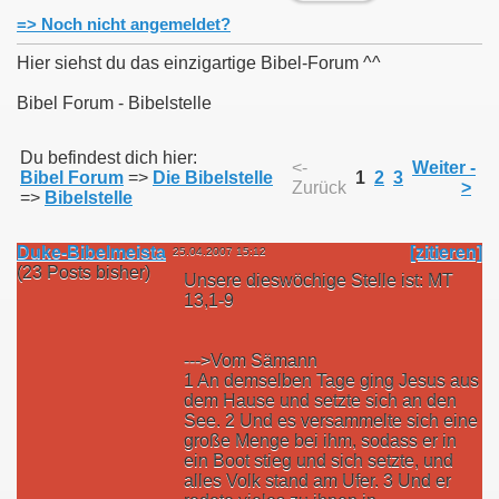
=> Noch nicht angemeldet?
Hier siehst du das einzigartige Bibel-Forum ^^
Bibel Forum - Bibelstelle
Du befindest dich hier:
<-
Weiter -
Bibel Forum
=>
Die Bibelstelle
1
2
3
Zurück
>
=>
Bibelstelle
Duke-Bibelmeista
[zitieren]
25.04.2007 15:12
(23 Posts bisher)
Unsere dieswöchige Stelle ist: MT
13,1-9
--->Vom Sämann
1 An demselben Tage ging Jesus aus
dem Hause und setzte sich an den
See. 2 Und es versammelte sich eine
große Menge bei ihm, sodass er in
ein Boot stieg und sich setzte, und
alles Volk stand am Ufer. 3 Und er