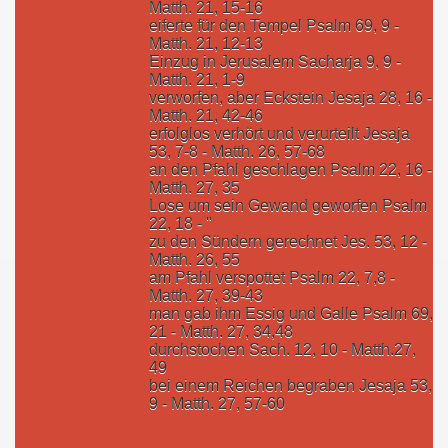
Matth. 21, 15-16
eiferte für den Tempel Psalm 69, 9 -
Matth. 21, 12-13
Einzug in Jerusalem Sacharja 9, 9 -
Matth. 21, 1-9
verworfen, aber Eckstein Jesaja 28, 16 -
Matth. 21, 42-46
erfolglos verhört und verurteilt Jesaja
53, 7-8 - Matth. 26, 57-68
an den Pfahl geschlagen Psalm 22, 16 -
Matth. 27, 35
Lose um sein Gewand geworfen Psalm
22, 18 - "
zu den Sündern gerechnet Jes. 53, 12 -
Matth. 26, 55
am Pfahl verspottet Psalm 22, 7,8 -
Matth. 27, 39-43
man gab ihm Essig und Galle Psalm 69,
21 - Matth. 27, 34,48
durchstochen Sach. 12, 10 - Matth.27,
49
bei einem Reichen begraben Jesaja 53,
9 - Matth. 27, 57-60