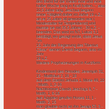
den Bund für die Vielen eine und eine
halbe Woche lang in Kraft halten..." also
10,5 Jahre lang. Jeschua begann
seine Tätigkeit daher im Jahre 19 u.Z.,
als er 25 Jahre alt geworden war (
Mindestalter für Tempeldienst) und
musste sie mit 35,5 Jahren - 30 u.Z. -
beenden. Das wird im NT, Lukas 3,1
bestätigt, wo gesagt wirde, dass Jesus
"im
15. Jahr der Regierung des Tiberius
Cäsar" seinen Dienst begann, also im
Jahr
19 u.Z.
Weitere Prophezeiungen in Kurzform:
Kindermord des Herodes: Jeremjah 31,
15 - Matthäus 2, 16 - 18
aus dem Stamm Jehuda 1. Mose 49, 10
- Matth. 1, 2-16
Nachkomme Davids Jeschaja 9, 7 -
Matth. 1, 6-16
aus Ägypten gerufen Hosea 11, 1 -
Matth. 2, 15
man glaubte nicht an ihn Jesaja 53, 3 -