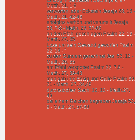
Matth. 21, 1-9
verworfen, aber Eckstein Jesaja 28, 16 -
Matth. 21, 42-46
erfolglos verhört und verurteilt Jesaja
53, 7-8 - Matth. 26, 57-68
an den Pfahl geschlagen Psalm 22, 16 -
Matth. 27, 35
Lose um sein Gewand geworfen Psalm
22, 18 - "
zu den Sündern gerechnet Jes. 53, 12 -
Matth. 26, 55
am Pfahl verspottet Psalm 22, 7,8 -
Matth. 27, 39-43
man gab ihm Essig und Galle Psalm 69,
21 - Matth. 27, 34,48
durchstochen Sach. 12, 10 - Matth.27,
49
bei einem Reichen begraben Jesaja 53,
9 - Matth. 27, 57-60