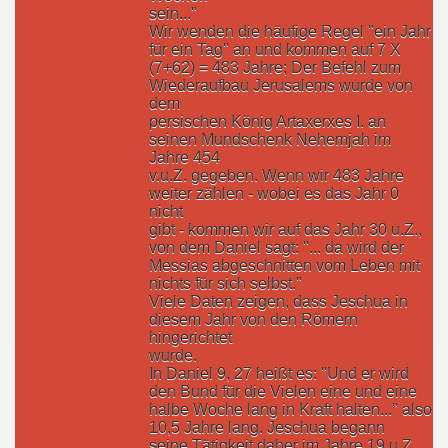
sein..."
Wir wenden die häufige Regel "ein Jahr
für ein Tag" an und kommen auf 7 X
(7+62) = 483 Jahre; Der Befehl zum
Wiederaufbau Jerusalems wurde von
dem
persischen König Artaxerxes I. an
seinen Mundschenk Nehemjah im
Jahre 454
v.u.Z. gegeben. Wenn wir 483 Jahre
weiter zählen - wobei es das Jahr 0
nicht
gibt - kommen wir auf das Jahr 30 u.Z.,
von dem Daniel sagt: "... da wird der
Messias abgeschnitten vom Leben mit
nichts für sich selbst."
Viele Daten zeigen, dass Jeschua in
diesem Jahr von den Römern
hingerichtet
wurde.
In Daniel 9, 27 heißt es: "Und er wird
den Bund für die Vielen eine und eine
halbe Woche lang in Kraft halten..." also
10,5 Jahre lang. Jeschua begann
seine Tätigkeit daher im Jahre 19 u.Z.,