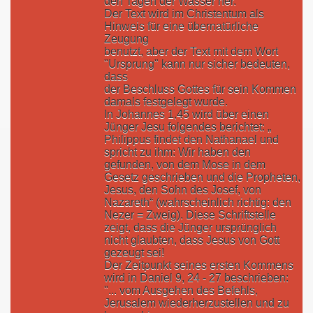
den Tagen der Wasser her."
Der Text wird im Christentum als
Hinweis für eine übernatürliche
Zeugung
benutzt, aber der Text mit dem Wort
"Ursprung" kann nur sicher bedeuten,
dass
der Beschluss Gottes für sein Kommen
damals festgelegt wurde.
In Johannes 1,45 wird über einen
Jünger Jesu folgendes berichtet: „
Philippus findet den Nathanael und
spricht zu ihm: Wir haben den
gefunden, von dem Mose in dem
Gesetz geschrieben und die Propheten,
Jesus, den Sohn des Josef, von
Nazareth“ (wahrscheinlich richtig: den
Nezer = Zweig). Diese Schriftstelle
zeigt, dass die Jünger ursprünglich
nicht glaubten, dass Jesus von Gott
gezeugt sei!
Der Zeitpunkt seines ersten Kommens
wird in Daniel 9, 24 - 27 beschrieben:
"... vom Ausgehen des Befehls,
Jerusalem wiederherzustellen und zu