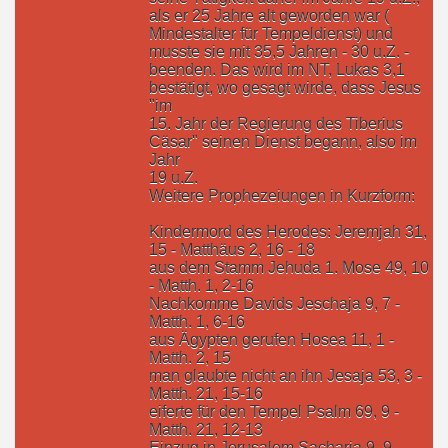
als er 25 Jahre alt geworden war (
Mindestalter für Tempeldienst) und
musste sie mit 35,5 Jahren - 30 u.Z. -
beenden. Das wird im NT, Lukas 3,1
bestätigt, wo gesagt wirde, dass Jesus
"im
15. Jahr der Regierung des Tiberius
Cäsar" seinen Dienst begann, also im
Jahr
19 u.Z.
Weitere Prophezeiungen in Kurzform:
Kindermord des Herodes: Jeremjah 31,
15 - Matthäus 2, 16 - 18
aus dem Stamm Jehuda 1. Mose 49, 10
- Matth. 1, 2-16
Nachkomme Davids Jeschaja 9, 7 -
Matth. 1, 6-16
aus Ägypten gerufen Hosea 11, 1 -
Matth. 2, 15
man glaubte nicht an ihn Jesaja 53, 3 -
Matth. 21, 15-16
eiferte für den Tempel Psalm 69, 9 -
Matth. 21, 12-13
Einzug in Jerusalem Sacharja 9, 9 -