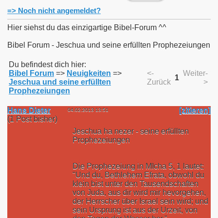
=> Noch nicht angemeldet?
Hier siehst du das einzigartige Bibel-Forum ^^
Bibel Forum - Jeschua und seine erfüllten Prophezeiungen
Du befindest dich hier:
Bibel Forum
=>
Neuigkeiten
=>
<-
Weiter-
1
Jeschua und seine erfüllten
Zurück
>
Prophezeiungen
Hans Dieter
[zitieren]
04.02.2013 13:51
(1 Post bisher)
Jeschua ha nezer - seine erfüllten
Prophezeiungen
Die Prophezeiung in MIcha 5, 1 lautet:
"Und du, Bethlehem Efrata, obwohl du
klein bist unter den Tausendschaften
von Juda, aus dir wird mir hevorgehen,
der Herrscher über Israel sein wird; und
sein Ursprung ist aus der Urzeit, von