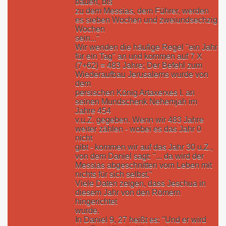
bauen, bis
zu dem Messias, dem Führer, werden
es sieben Wochen und zweiundsechzig
Wochen
sein..."
Wir wenden die häufige Regel "ein Jahr
für ein Tag" an und kommen auf 7 X
(7+62) = 483 Jahre; Der Befehl zum
Wiederaufbau Jerusalems wurde von
dem
persischen König Artaxerxes I. an
seinen Mundschenk Nehemjah im
Jahre 454
v.u.Z. gegeben. Wenn wir 483 Jahre
weiter zählen - wobei es das Jahr 0
nicht
gibt - kommen wir auf das Jahr 30 u.Z.,
von dem Daniel sagt: "... da wird der
Messias abgeschnitten vom Leben mit
nichts für sich selbst."
Viele Daten zeigen, dass Jeschua in
diesem Jahr von den Römern
hingerichtet
wurde.
In Daniel 9, 27 heißt es: "Und er wird