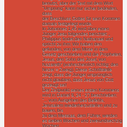
benutzt, aber der Text mit dem Wort
"Ursprung" kann nur sicher bedeuten,
dass
der Beschluss Gottes für sein Kommen
damals festgelegt wurde.
In Johannes 1,45 wird über einen
Jünger Jesu folgendes berichtet: „
Philippus findet den Nathanael und
spricht zu ihm: Wir haben den
gefunden, von dem Mose in dem
Gesetz geschrieben und die Propheten,
Jesus, den Sohn des Josef, von
Nazareth“ (wahrscheinlich richtig: den
Nezer = Zweig). Diese Schriftstelle
zeigt, dass die Jünger ursprünglich
nicht glaubten, dass Jesus von Gott
gezeugt sei!
Der Zeitpunkt seines ersten Kommens
wird in Daniel 9, 24 - 27 beschrieben:
"... vom Ausgehen des Befehls,
Jerusalem wiederherzustellen und zu
bauen, bis
zu dem Messias, dem Führer, werden
es sieben Wochen und zweiundsechzig
Wochen