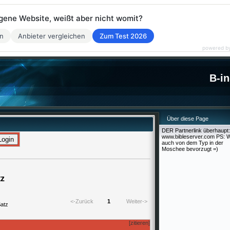
eigene Website, weißt aber nicht womit?
en
Anbieter vergleichen
Zum Test 2026
powered b
B-in
Über diese Page
DER Partnerlink überhaupt:
www.bibleserver.com PS: W
auch von dem Typ in der
Moschee bevorzugt =)
tz
<-Zurück
1
Weiter->
Satz
[zitieren]