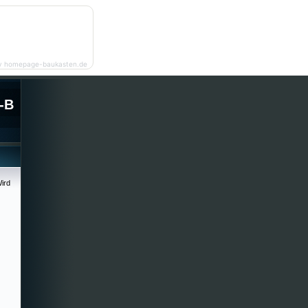
y homepage-baukasten.de
-B
ird