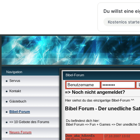
Du willst eine 
Kostenlos start
Navigation
Bibel-Forum
Servus
Kontakt
=> Noch nicht angemeldet?
Hier siehst du das einzigartige Bibel-Forum ^^
Gästebuch
Bibel Forum - Der unedliche Sa
Bibel-Forum
Du befindest dich hier:
=> 10 Gebote des Forums
Bibel Forum
=>
Fun + Games
=>
Der unedliche 
Neues Forum
Don_aka_hAnnEs
17.10.2007 13:02
(86 Posts bisher)