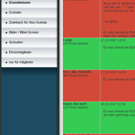
Grundwissen
ALso hier is ähnlich 
und hier sin . ! ? ode
sonst würs ja net der 
Gründer
Los gehts :
Zwieback für Neu-Guinäa
Bilder / Bibel-Screen
Es war einmal ein Buff
(jetzt hier einfach w
Luggi
17.10.2007 13:52
Schoafen
(30 Posts bisher)
Es war einmal ein Buf
Ehrenmitglieder
nur für mitglieder
Don_aka_hAnnEs
17.10.2007 14:08
(86 Posts bisher)
Es war einmal ein Buf
logos das wort
19.10.2007 11:59
(21 Posts bisher)
Es war einmal ein Buf
auf dem gehsteig verj