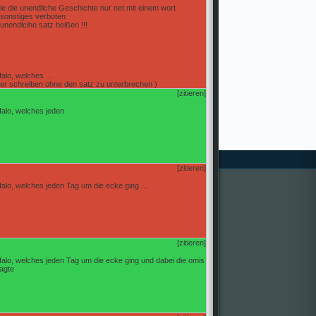
wie die unendliche Geschichte nur net mit einem wort
r sonstiges verboten
unendlcihe satz heißen !!!
alo, welches ...
eiter schreiben ohne den satz zu unterbrechen )
[zitieren]
falo, welches jeden
[zitieren]
falo, welches jeden Tag um die ecke ging ...
[zitieren]
falo, welches jeden Tag um die ecke ging und dabei die omis
agte