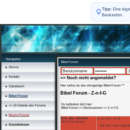
Tipp:
Eine eige
Baukasten.
Navigation
Bibel-Forum
Servus
Kontakt
=> Noch nicht angemeldet?
Hier siehst du das einzigartige Bibel-Forum ^^
Gästebuch
Bibel Forum - Z-n-f-G
Bibel-Forum
Du befindest dich hier:
=> 10 Gebote des Forums
Bibel Forum
=>
Disskusionen
=>
Z-n-f-G
Neues Forum
Don_aka_hAnnEs
11.10.2007 15:56
(86 Posts bisher)
Grundwissen
Hier des neue original 