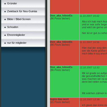
Gründer
Zwieback für Neu-Guinäa
Don_aka_hAnnEs
11.10.2007 16:42
(86 Posts bisher)
Bilder / Bibel-Screen
Also ich hab mich feu
und er war sehr begei
Schoafen
und wird sie gerne un
hier ist er gut zu seh
Ehrenmitglieder
Don_aka_hAnnEs
11.10.2007 19:56
nur für mitglieder
(86 Posts bisher)
Hier mal der weg den
wer die Karte größer 
mich bitte in icq ansc
Don_aka_hAnnEs
12.10.2007 12:32
(86 Posts bisher)
Mir ist grade so aufge
die gesundheitlichen V
was machen wir na w
denn bei vielen scha
Mit solchen zähnen k
logos das wort
12.10.2007 12:36
(21 Posts bisher)
ich glaub dan könn m