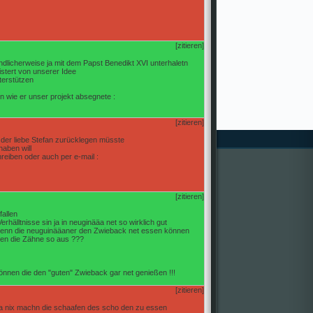
[zitieren]
ndlicherweise ja mit dem Papst Benedikt XVI unterhaletn
stert von unserer Idee
terstützen
en wie er unser projekt absegnete :
[zitieren]
 der liebe Stefan zurücklegen müsste
haben will
hreiben oder auch per e-mail :
[zitieren]
fallen
erhälltnisse sin ja in neuginääa net so wirklich gut
enn die neuguinääaner den Zwieback net essen können
uen die Zähne so aus ???
önnen die den "guten" Zwieback gar net genießen !!!
[zitieren]
a nix machn die schaafen des scho den zu essen