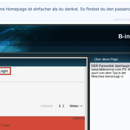
ne Homepage ist einfacher als du denkst. So findest du den passen
powered b
B-in
Über diese Page
DER Partnerlink überhaupt:
www.bibleserver.com PS: W
auch von dem Typ in der
Moschee bevorzugt =)
<-Zurück
1
2
Weiter ->
[zitieren]
T-shirt :