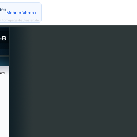
den
Mehr erfahren ›
y homepage-baukasten.de
-B
ird