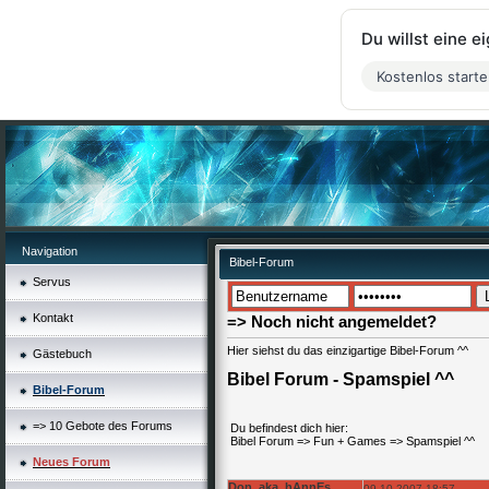
Du willst eine 
Kostenlos start
Navigation
Bibel-Forum
Servus
Kontakt
=> Noch nicht angemeldet?
Hier siehst du das einzigartige Bibel-Forum ^^
Gästebuch
Bibel Forum - Spamspiel ^^
Bibel-Forum
=> 10 Gebote des Forums
Du befindest dich hier:
Bibel Forum
=>
Fun + Games
=>
Spamspiel ^^
Neues Forum
Don_aka_hAnnEs
09.10.2007 18:57