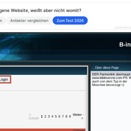
eigene Website, weißt aber nicht womit?
en
Anbieter vergleichen
Zum Test 2026
powered b
B-in
Über diese Page
DER Partnerlink überhaupt:
www.bibleserver.com PS: W
auch von dem Typ in der
Moschee bevorzugt =)
<-
Weiter -
1
2
3
4
5
6
7
8
9
Zurück
>
[zitieren]