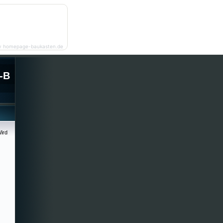
y homepage-baukasten.de
-B
ird