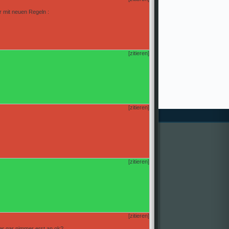
r mit neuen Regeln :
[zitieren]
[zitieren]
[zitieren]
[zitieren]
r gar nimmer erst an ok?