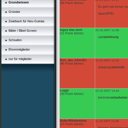
Grundwissen
(86 Posts bisher)
Es geht wie immer nu
Gründer
SpamSPIEL
Zwieback für Neu-Guinäa
logos das wort
10.10.2007 12:06
Bilder / Bibel-Screen
(21 Posts bisher)
spiel
anleitung
Schoafen
Ehrenmitglieder
nur für mitglieder
Don_aka_hAnnEs
10.10.2007 12:31
(86 Posts bisher)
anleitungs
behörde
Luggi
10.10.2007 14:44
(30 Posts bisher)
behörden
mitarbeiter
Duke-Bibelmeista
11.10.2007 13:38
(23 Posts bisher)
Hannes damit fang me